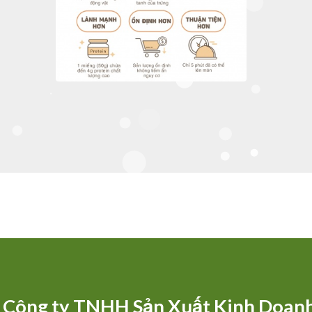
Công ty TNHH Sản Xuất Kinh Doan